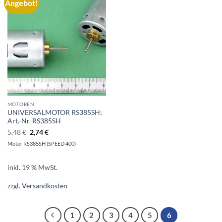
Angebot!
AUF DIE
WUNSCHLISTE
MOTOREN
UNIVERSALMOTOR RS385SH;
Art.-Nr. RS385SH
Ursprünglicher
Aktueller
5,48
€
2,74
€
Preis
Preis
Motor RS385SH (SPEED 400)
war:
ist:
5,48 €
2,74 €.
inkl. 19 % MwSt.
zzgl.
Versandkosten
1
2
3
4
5
6