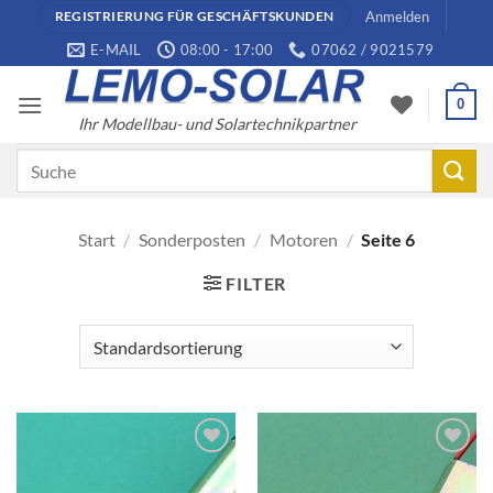
Zum
Anmelden
REGISTRIERUNG FÜR GESCHÄFTSKUNDEN
Inhalt
E-MAIL
08:00 - 17:00
07062 / 9021579
springen
0
Ihr Modellbau- und Solartechnikpartner
Suchen
nach:
Start
/
Sonderposten
/
Motoren
/
Seite 6
FILTER
AUF DIE
AUF DIE
WUNSCHLISTE
WUNSCHLISTE