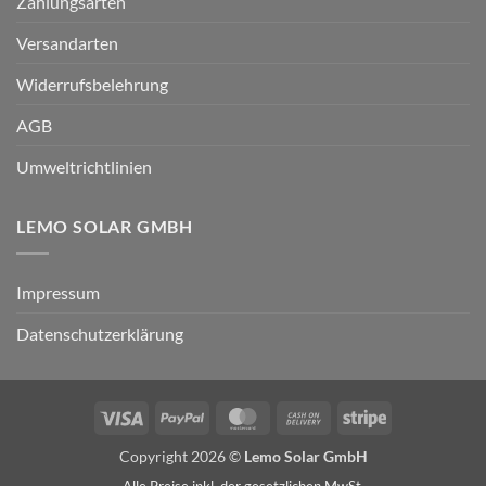
Zahlungsarten
Versandarten
Widerrufsbelehrung
AGB
Umweltrichtlinien
LEMO SOLAR GMBH
Impressum
Datenschutzerklärung
Visa
PayPal
MasterCard
Cash
Stripe
On
Copyright 2026 ©
Lemo Solar GmbH
Delivery