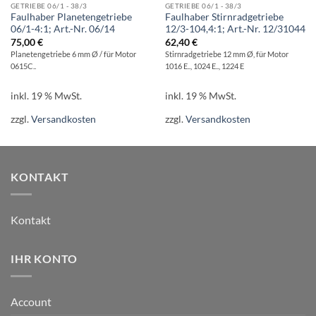
GETRIEBE 06/1 - 38/3
GETRIEBE 06/1 - 38/3
Faulhaber Planetengetriebe
Faulhaber Stirnradgetriebe
06/1-4:1; Art.-Nr. 06/14
12/3-104,4:1; Art.-Nr. 12/31044
75,00
€
62,40
€
Planetengetriebe 6 mm Ø / für Motor
Stirnradgetriebe 12 mm Ø, für Motor
0615C..
1016 E.., 1024 E.., 1224 E
inkl. 19 % MwSt.
inkl. 19 % MwSt.
zzgl.
Versandkosten
zzgl.
Versandkosten
KONTAKT
Kontakt
IHR KONTO
Account