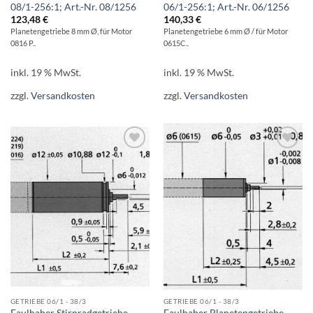
08/1-256:1; Art.-Nr. 08/1256
06/1-256:1; Art.-Nr. 06/1256
123,48
€
140,33
€
Planetengetriebe 8 mm Ø, für Motor
Planetengetriebe 6 mm Ø / für Motor
0816 P..
0615C..
inkl. 19 % MwSt.
inkl. 19 % MwSt.
zzgl.
Versandkosten
zzgl.
Versandkosten
AUF DIE
AUF DIE
WUNSCHLISTE
WUNSCHLISTE
GETRIEBE 06/1 - 38/3
GETRIEBE 06/1 - 38/3
Faulhaber Stirnradgetriebe
Faulhaber Planetengetriebe