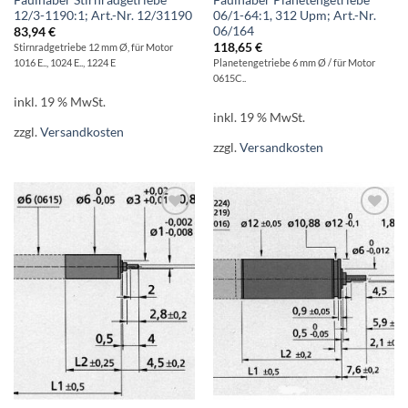
12/3-1190:1; Art.-Nr. 12/31190
06/1-64:1, 312 Upm; Art.-Nr.
06/164
83,94
€
118,65
€
Stirnradgetriebe 12 mm Ø, für Motor
1016 E.., 1024 E.., 1224 E
Planetengetriebe 6 mm Ø / für Motor
0615C..
inkl. 19 % MwSt.
inkl. 19 % MwSt.
zzgl.
Versandkosten
zzgl.
Versandkosten
AUF DIE
AUF DIE
WUNSCHLISTE
WUNSCHLISTE