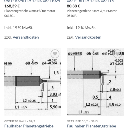
06/1-1024:1; Art.-Nr. 06/11024
08/1-16:1; Art.-Nr. 08/116
168,39
€
80,38
€
Planetengetriebe 6 mm Ø / für Motor
Planetengetriebe 8 mm Ø, für Motor
0615C..
0816 P..
inkl. 19 % MwSt.
inkl. 19 % MwSt.
zzgl.
Versandkosten
zzgl.
Versandkosten
AUF DIE
AUF DIE
WUNSCHLISTE
WUNSCHLISTE
GETRIEBE 06/1 - 38/3
GETRIEBE 06/1 - 38/3
Faulhaber Planetengetriebe
Faulhaber Planetengetriebe