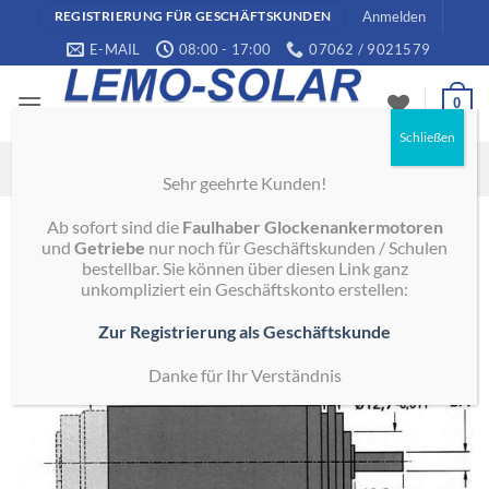
Zum
Anmelden
REGISTRIERUNG FÜR GESCHÄFTSKUNDEN
Inhalt
E-MAIL
08:00 - 17:00
07062 / 9021579
springen
0
Ihr Modellbau- und Solartechnikpartner
Suchen
Sehr geehrte Kunden!
nach:
Ab sofort sind die
Faulhaber Glockenankermotoren
Start
/
Modellbautechnik
/
Getriebe 06/1 - 38/3
und
Getriebe
nur noch für Geschäftskunden / Schulen
bestellbar. Sie können über diesen Link ganz
unkompliziert ein Geschäftskonto erstellen:
Zur Registrierung als Geschäftskunde
Danke für Ihr Verständnis